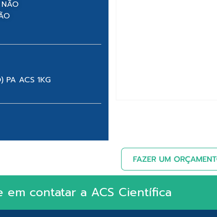
 NÃO
NÃO
) PA ACS 1KG
e em contatar a ACS Científica