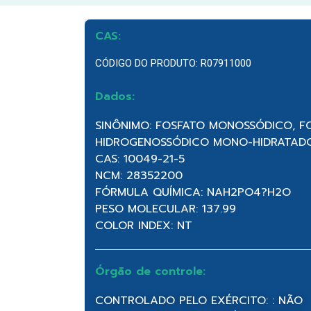
CAS:
CÓDIGO DO PRODUTO: R07911000
Dados:
SINÔNIMO: FOSFATO MONOSSÓDICO, FO
HIDROGENOSSÓDICO MONO-HIDRATAD
CAS: 10049-21-5
NCM: 28352200
FÓRMULA QUÍMICA: NAH2PO4?H2O
PESO MOLECULAR: 137.99
COLOR INDEX: NT
Órgão de controle:
CONTROLADO PELO EXÉRCITO: : NÃO