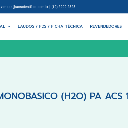
|
|
vendas@acscientifica.com.br
(19) 3909-2525
NAL
LAUDOS / FDS / FICHA TÉCNICA
REVENDEDORES
MONOBASICO (H2O) PA ACS 