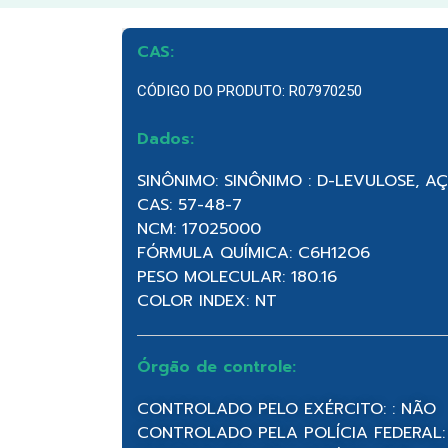
CAS:
CÓDIGO DO PRODUTO: R07970250
Dados:
SINÔNIMO: SINÔNIMO : D-LEVULOSE, A
CAS: 57-48-7
NCM: 17025000
FÓRMULA QUÍMICA: C6H12O6
PESO MOLECULAR: 180.16
COLOR INDEX: NT
Órgão de controle:
CONTROLADO PELO EXÉRCITO: : NÃO
CONTROLADO PELA POLÍCIA FEDERAL: