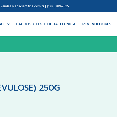
|
|
vendas@acscientifica.com.br
(19) 3909-2525
NAL
LAUDOS / FDS / FICHA TÉCNICA
REVENDEDORES
EVULOSE) 250G