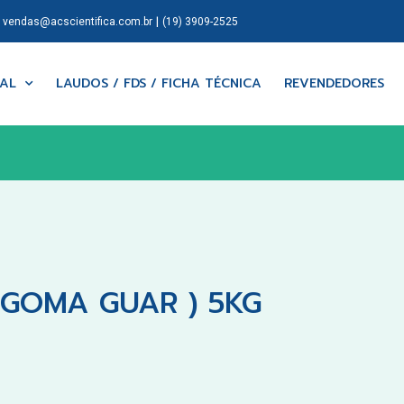
|
|
vendas@acscientifica.com.br
(19) 3909-2525
NAL
LAUDOS / FDS / FICHA TÉCNICA
REVENDEDORES
GOMA GUAR ) 5KG