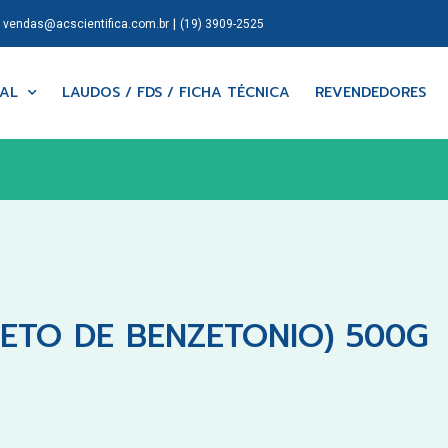
|
|
vendas@acscientifica.com.br
(19) 3909-2525
NAL
LAUDOS / FDS / FICHA TÉCNICA
REVENDEDORES
RETO DE BENZETONIO) 500G