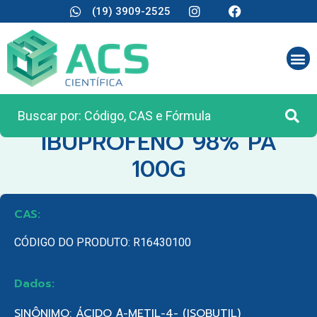
(19) 3909-2525
CATEGORIA:
REAGENTES ANALÍTICOS
IBUPROFENO 98% PA
100G
CAS:
CÓDIGO DO PRODUTO: R16430100
Dados:
SINÔNIMO: ÁCIDO Α-METIL-4- (ISOBUTIL)