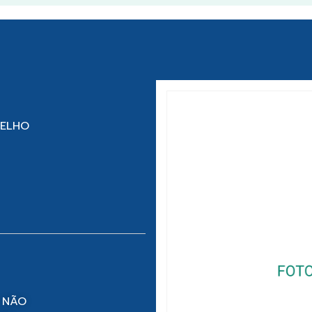
MELHO
 NÃO