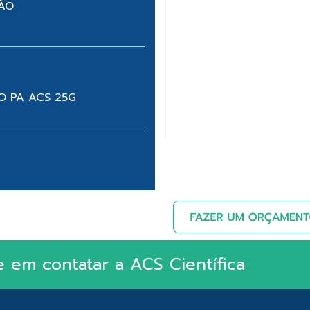
NÃO
HO PA ACS 25G
e em contatar a ACS Científica