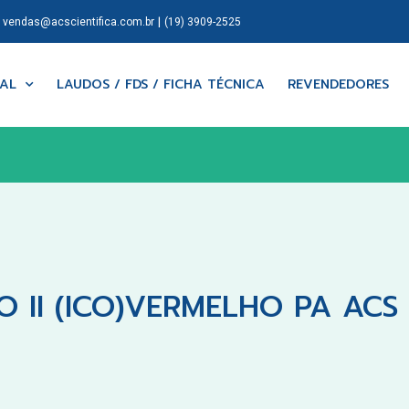
|
|
vendas@acscientifica.com.br
(19) 3909-2525
NAL
LAUDOS / FDS / FICHA TÉCNICA
REVENDEDORES
 II (ICO)VERMELHO PA ACS