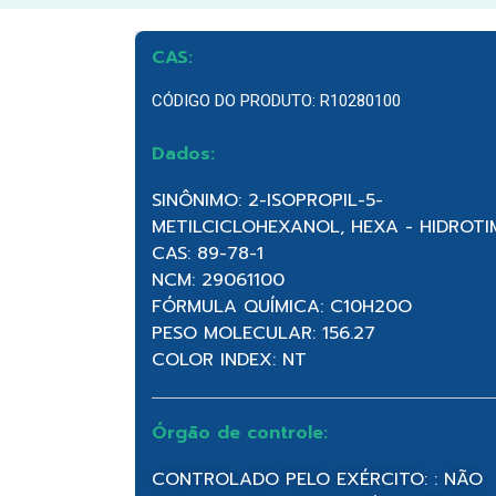
CAS:
CÓDIGO DO PRODUTO: R10280100
Dados:
SINÔNIMO: 2-ISOPROPIL-5-
METILCICLOHEXANOL, HEXA - HIDROT
CAS: 89-78-1
NCM: 29061100
FÓRMULA QUÍMICA: C10H20O
PESO MOLECULAR: 156.27
COLOR INDEX: NT
Órgão de controle:
CONTROLADO PELO EXÉRCITO: : NÃO