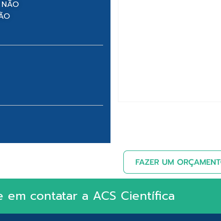
 NÃO
NÃO
e em contatar a ACS Científica