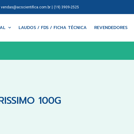
|
|
vendas@acscientifica.com.br
(19) 3909-2525
NAL
LAUDOS / FDS / FICHA TÉCNICA
REVENDEDORES
RISSIMO 100G