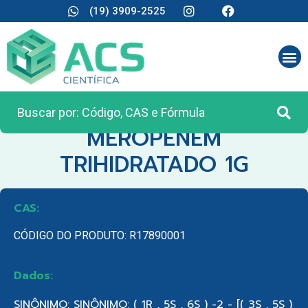
(19) 3909-2525
CATEGORIA:
REAGENTES ANALÍTICOS
MEROPENEM
TRIHIDRATADO 1G
CAS:
CÓDIGO DO PRODUTO: R17890001
Dados:
SINÔNIMO: SINÔNIMO: ( 1R , 5S , 6S ) -2 - [( 3S , 5S )