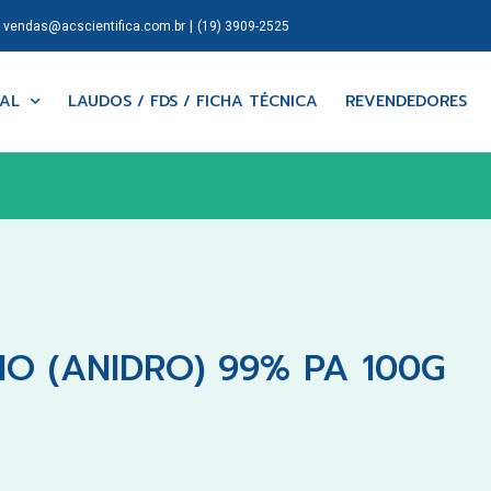
|
|
vendas@acscientifica.com.br
(19) 3909-2525
NAL
LAUDOS / FDS / FICHA TÉCNICA
REVENDEDORES
IO (ANIDRO) 99% PA 100G