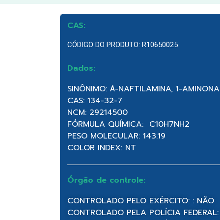
CAS:
CÓDIGO DO PRODUTO: R10650025
Dados:
SINÔNIMO: Α-NAFTILAMINA, 1-AMINON
CAS: 134-32-7
NCM: 29214500
FÓRMULA QUÍMICA: C10H7NH2
PESO MOLECULAR: 143.19
COLOR INDEX: NT
Órgão de controle:
CONTROLADO PELO EXÉRCITO: : NÃO
CONTROLADO PELA POLÍCIA FEDERAL: