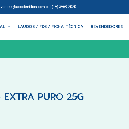
|
|
vendas@acscientifica.com.br
(19) 3909-2525
NAL
LAUDOS / FDS / FICHA TÉCNICA
REVENDEDORES
) EXTRA PURO 25G