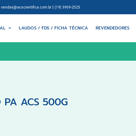
|
|
vendas@acscientifica.com.br
(19) 3909-2525
NAL
LAUDOS / FDS / FICHA TÉCNICA
REVENDEDORES
 PA ACS 500G