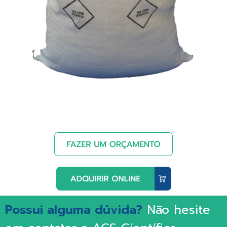
Possui alguma dúvida?
Não hesite