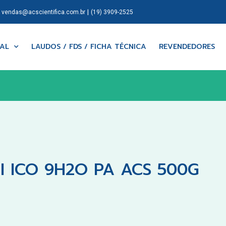
|
|
vendas@acscientifica.com.br
(19) 3909-2525
NAL
LAUDOS / FDS / FICHA TÉCNICA
REVENDEDORES
II ICO 9H2O PA ACS 500G