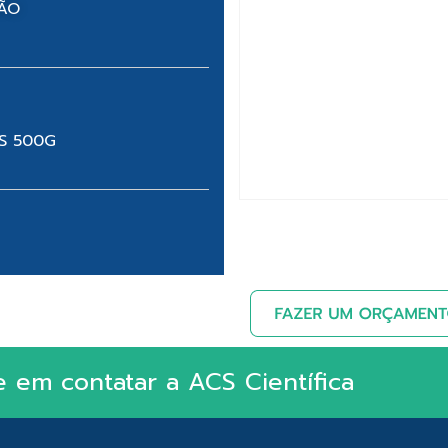
NÃO
CS 500G
e em contatar a ACS Científica