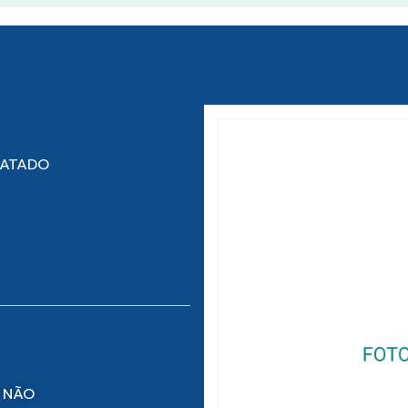
RATADO
 NÃO