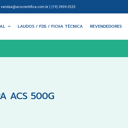
|
|
vendas@acscientifica.com.br
(19) 3909-2525
NAL
LAUDOS / FDS / FICHA TÉCNICA
REVENDEDORES
PA ACS 500G