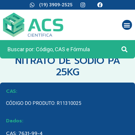
(19) 3909-2525
CATEGORIA:
MATÉRIA PRIMA
NITRATO DE SODIO PA
25KG
CAS:
CÓDIGO DO PRODUTO: R11310025
Dados:
CAS: 7631-99-4