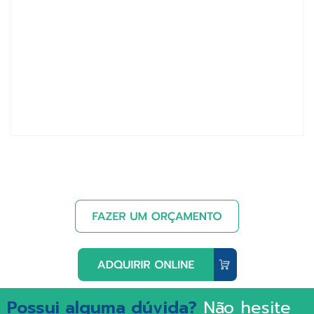
Possui alguma dúvida?
Não hesite