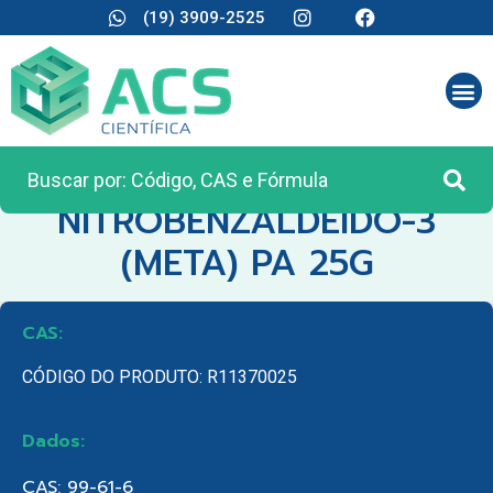
(19) 3909-2525
CATEGORIA:
REAGENTES ANALÍTICOS
NITROBENZALDEIDO-3
(META) PA 25G
CAS:
CÓDIGO DO PRODUTO: R11370025
Dados:
CAS: 99-61-6