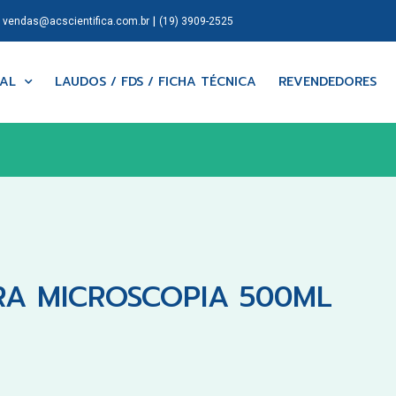
|
|
vendas@acscientifica.com.br
(19) 3909-2525
NAL
LAUDOS / FDS / FICHA TÉCNICA
REVENDEDORES
RA MICROSCOPIA 500ML