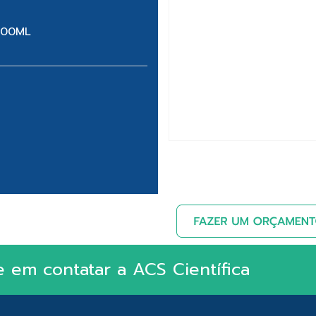
500ML
e em contatar a ACS Científica