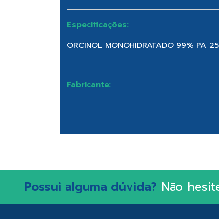
Especificações:
ORCINOL MONOHIDRATADO 99% PA 2
Fabricante:
Possui alguma dúvida?
Não hesit