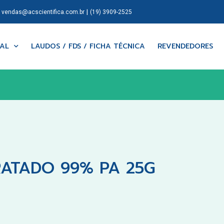
|
|
vendas@acscientifica.com.br
(19) 3909-2525
NAL
LAUDOS / FDS / FICHA TÉCNICA
REVENDEDORES
ATADO 99% PA 25G