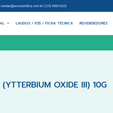
|
|
vendas@acscientifica.com.br
(19) 3909-2525
NAL
LAUDOS / FDS / FICHA TÉCNICA
REVENDEDORES
 (YTTERBIUM OXIDE III) 10G