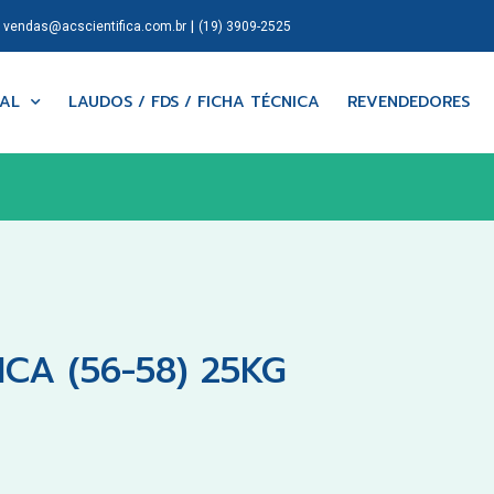
|
|
vendas@acscientifica.com.br
(19) 3909-2525
NAL
LAUDOS / FDS / FICHA TÉCNICA
REVENDEDORES
CA (56-58) 25KG