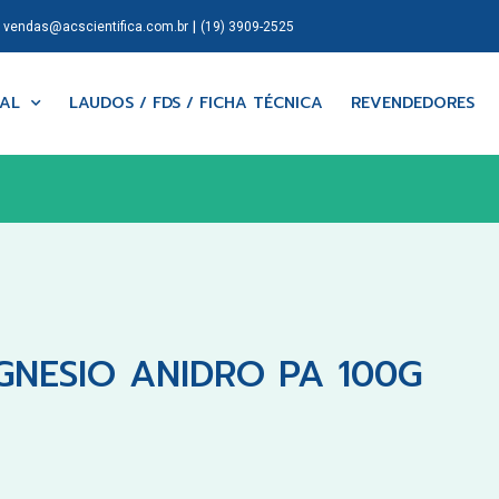
|
|
vendas@acscientifica.com.br
(19) 3909-2525
NAL
LAUDOS / FDS / FICHA TÉCNICA
REVENDEDORES
NESIO ANIDRO PA 100G