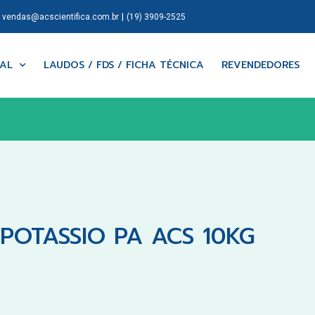
|
|
vendas@acscientifica.com.br
(19) 3909-2525
NAL
LAUDOS / FDS / FICHA TÉCNICA
REVENDEDORES
OTASSIO PA ACS 10KG