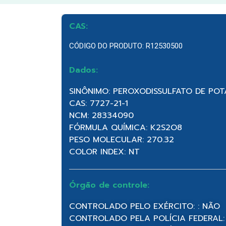
CAS:
CÓDIGO DO PRODUTO: R12530500
Dados:
SINÔNIMO: PEROXODISSULFATO DE POT
CAS: 7727-21-1
NCM: 28334090
FÓRMULA QUÍMICA: K2S2O8
PESO MOLECULAR: 270.32
COLOR INDEX: NT
Órgão de controle:
CONTROLADO PELO EXÉRCITO: : NÃO
CONTROLADO PELA POLÍCIA FEDERAL: