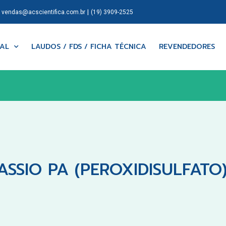
|
|
vendas@acscientifica.com.br
(19) 3909-2525
NAL
LAUDOS / FDS / FICHA TÉCNICA
REVENDEDORES
ASSIO PA (PEROXIDISULFATO