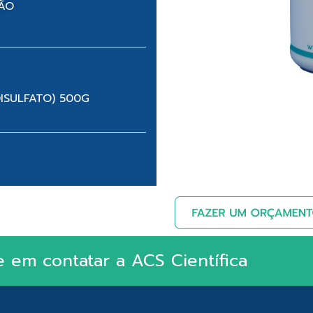
NÃO
ISULFATO) 500G
e em contatar a ACS Científica