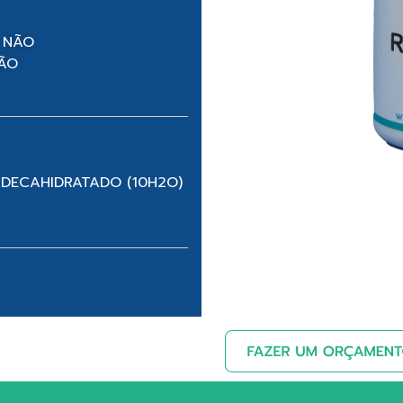
 NÃO
NÃO
 DECAHIDRATADO (10H2O)