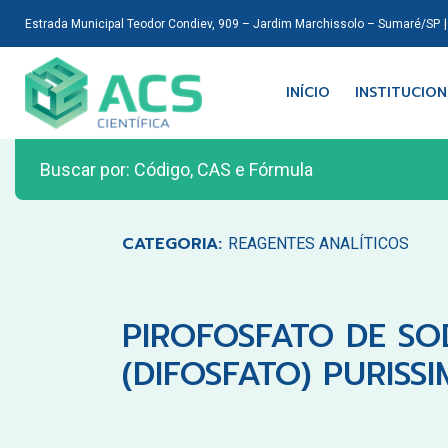
Estrada Municipal Teodor Condiev, 909 – Jardim Marchissolo – Sumaré/SP
INÍCIO
INSTITUCIO
CATEGORIA:
REAGENTES ANALÍTICOS
PIROFOSFATO DE SO
(DIFOSFATO) PURISS