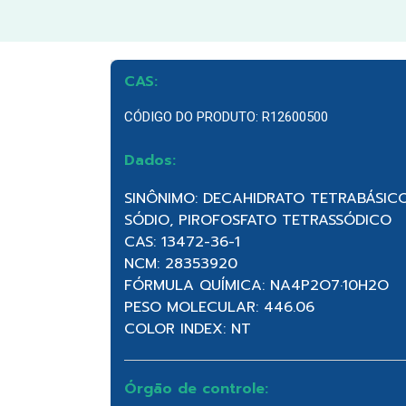
CAS:
CÓDIGO DO PRODUTO: R12600500
Dados:
SINÔNIMO: DECAHIDRATO TETRABÁSIC
SÓDIO, PIROFOSFATO TETRASSÓDICO
CAS: 13472-36-1
NCM: 28353920
FÓRMULA QUÍMICA: NA4P2O7·10H2O
PESO MOLECULAR: 446.06
COLOR INDEX: NT
Órgão de controle: