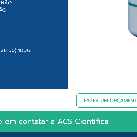
 NÃO
NÃO
.26150) 100G
e em contatar a ACS Científica