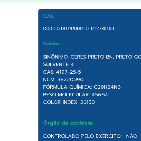
CAS:
CÓDIGO DO PRODUTO: R12780100
Dados:
SINÔNIMO: CERES PRETO BN, PRETO G
SOLVENTE 4
CAS: 4197-25-5
NCM: 38220090
FÓRMULA QUÍMICA: C29H24N6
PESO MOLECULAR: 456.54
COLOR INDEX: 26150
Órgão de controle:
CONTROLADO PELO EXÉRCITO: : NÃO