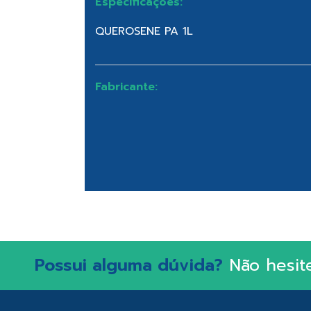
Especificações:
QUEROSENE PA 1L
Fabricante:
Possui alguma dúvida?
Não hesit