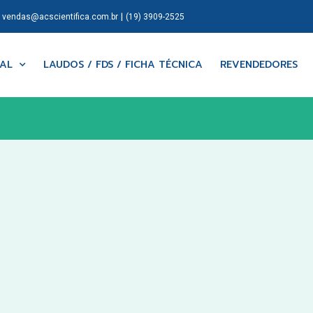
|
|
vendas@acscientifica.com.br
(19) 3909-2525
NAL
LAUDOS / FDS / FICHA TÉCNICA
REVENDEDORES