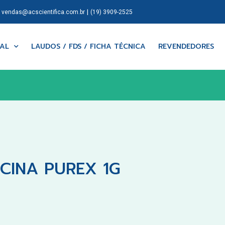
|
|
vendas@acscientifica.com.br
(19) 3909-2525
NAL
LAUDOS / FDS / FICHA TÉCNICA
REVENDEDORES
CINA PUREX 1G