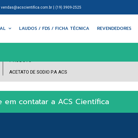
|
|
vendas@acscientifica.com.br
(19) 3909-2525
NAL
LAUDOS / FDS / FICHA TÉCNICA
REVENDEDORES
PRODUTO
ACETATO DE SODIO P.A ACS
e em contatar a ACS Científica