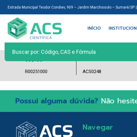
Estrada Municipal Teodor Condiev, 909 – Jardim Marchissolo – Sumaré/SP
INÍCIO
INSTITUCIO
LOTE
CÓDIGO
R00251000
ACS0248
Possui alguma dúvida?
Não hesit
Navegar