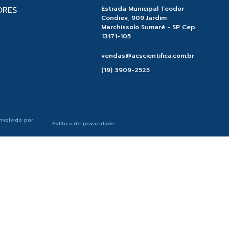
ORES
Estrada Municipal Teodor
Condiev, 909 Jardim
Marchissolo Sumaré - SP Cep.
13171-105
vendas@acscientifica.com.br
(19) 3909-2525
nvolvido por
Política de privacidade