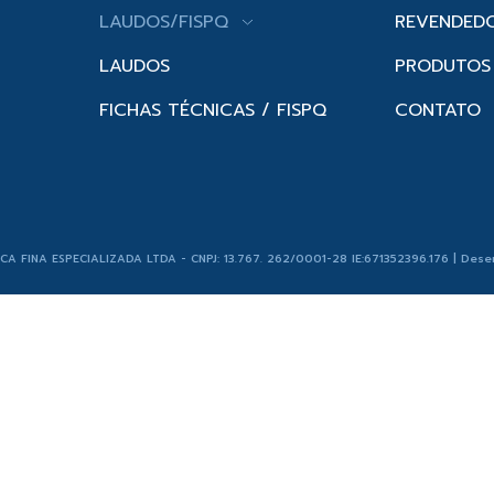
LAUDOS/FISPQ
REVENDED
LAUDOS
PRODUTOS
FICHAS TÉCNICAS / FISPQ
CONTATO
ICA FINA ESPECIALIZADA LTDA - CNPJ: 13.767. 262/0001-28 IE:671352396.176 | Dese