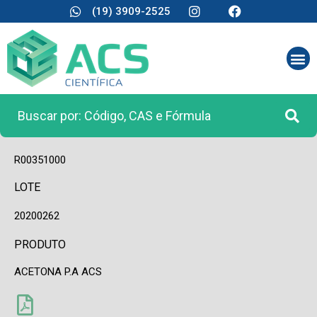
(19) 3909-2525
CÓDIGO
R00351000
LOTE
20200262
PRODUTO
ACETONA P.A ACS