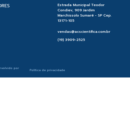
ORES
Estrada Municipal Teodor
Condiev, 909 Jardim
Marchissolo Sumaré - SP Cep.
13171-105
vendas@acscientifica.com.br
(19) 3909-2525
nvolvido por
Política de privacidade