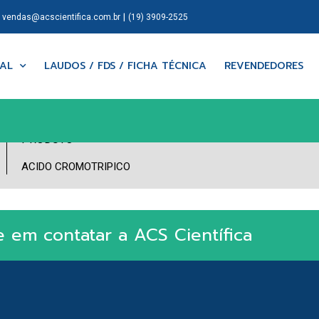
|
|
vendas@acscientifica.com.br
(19) 3909-2525
NAL
LAUDOS / FDS / FICHA TÉCNICA
REVENDEDORES
PRODUTO
ACIDO CROMOTRIPICO
e em contatar a ACS Científica