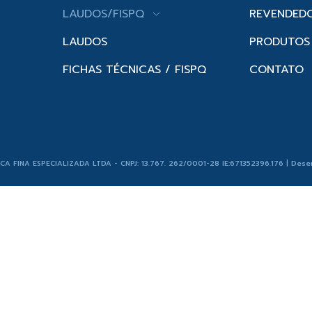
LAUDOS/FISPQ
REVENDED
LAUDOS
PRODUTOS
FICHAS TÉCNICAS / FISPQ
CONTATO
ICA FINA ESPECIALIZADA LTDA - CNPJ: 13.767. 262/0001-28 IE:671352396.176 | Dese