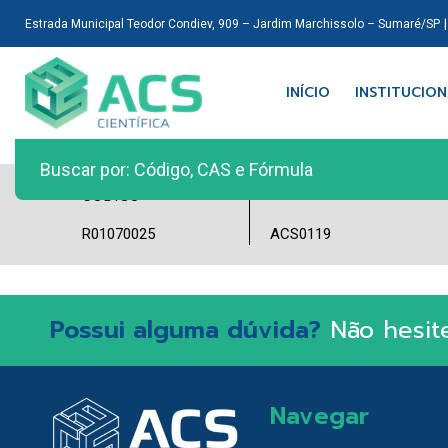
Estrada Municipal Teodor Condiev, 909 – Jardim Marchissolo – Sumaré/SP
INÍCIO
INSTITUCIO
LOTE
CÓDIGO
R01070025
ACS0119
Possui alguma dúvida?
Não hesit
Navegar