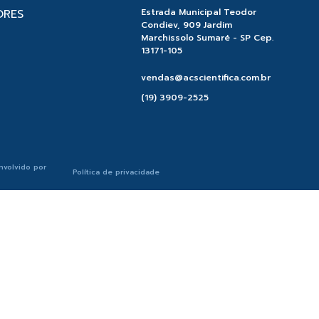
ORES
Estrada Municipal Teodor
Condiev, 909 Jardim
Marchissolo Sumaré - SP Cep.
13171-105
vendas@acscientifica.com.br
(19) 3909-2525
nvolvido por
Política de privacidade