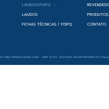
LAUDOS/FISPQ
REVENDED
LAUDOS
PRODUTOS
FICHAS TÉCNICAS / FISPQ
CONTATO
ICA FINA ESPECIALIZADA LTDA - CNPJ: 13.767. 262/0001-28 IE:671352396.176 | Dese