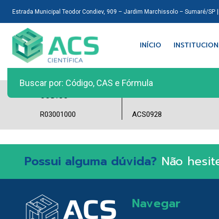
Estrada Municipal Teodor Condiev, 909 – Jardim Marchissolo – Sumaré/SP
INÍCIO
INSTITUCIO
LOTE
CÓDIGO
R03001000
ACS0928
Possui alguma dúvida?
Não hesit
Navegar