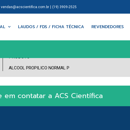
|
|
vendas@acscientifica.com.br
(19) 3909-2525
NAL
LAUDOS / FDS / FICHA TÉCNICA
REVENDEDORES
PRODUTO
ALCOOL PROPILICO NORMAL P
e em contatar a ACS Científica