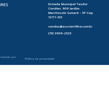
ORES
Estrada Municipal Teodor
Condiev, 909 Jardim
Marchissolo Sumaré - SP Cep.
13171-105
vendas@acscientifica.com.br
(19) 3909-2525
nvolvido por
Política de privacidade