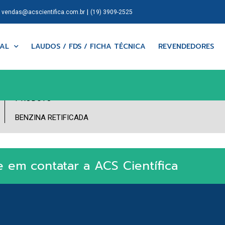
|
|
vendas@acscientifica.com.br
(19) 3909-2525
NAL
LAUDOS / FDS / FICHA TÉCNICA
REVENDEDORES
PRODUTO
BENZINA RETIFICADA
e em contatar a ACS Científica