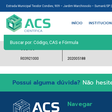
Estrada Municipal Teodor Condiev, 909 – Jardim Marchissolo – Sumaré/SP
INÍCIO
INSTITUCIO
LOTE
CÓDIGO
R03921000
202005188
Possui alguma dúvida?
Não hesit
Navegar