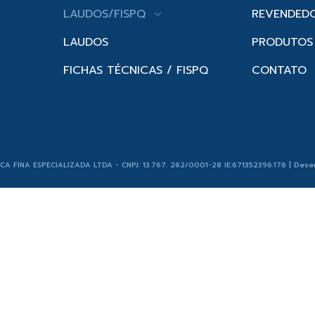
LAUDOS/FISPQ
REVENDED
LAUDOS
PRODUTOS
FICHAS TÉCNICAS / FISPQ
CONTATO
ICA FINA ESPECIALIZADA LTDA - CNPJ: 13.767. 262/0001-28 IE:671352396.176 | Dese