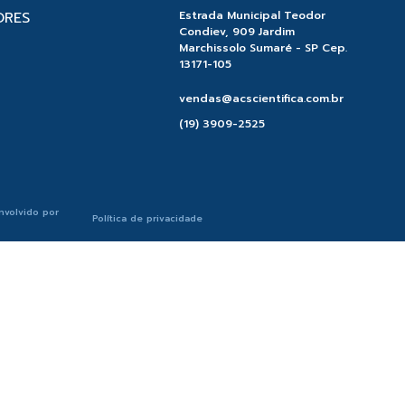
ORES
Estrada Municipal Teodor
Condiev, 909 Jardim
Marchissolo Sumaré - SP Cep.
13171-105
vendas@acscientifica.com.br
(19) 3909-2525
nvolvido por
Política de privacidade