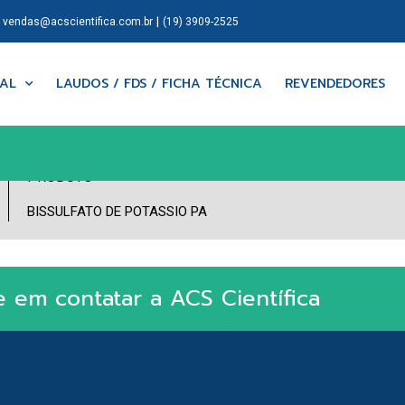
|
|
vendas@acscientifica.com.br
(19) 3909-2525
NAL
LAUDOS / FDS / FICHA TÉCNICA
REVENDEDORES
PRODUTO
BISSULFATO DE POTASSIO PA
e em contatar a ACS Científica