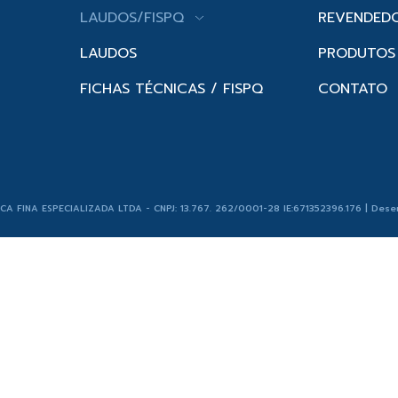
LAUDOS/FISPQ
REVENDED
LAUDOS
PRODUTOS
FICHAS TÉCNICAS / FISPQ
CONTATO
ICA FINA ESPECIALIZADA LTDA - CNPJ: 13.767. 262/0001-28 IE:671352396.176 | Dese