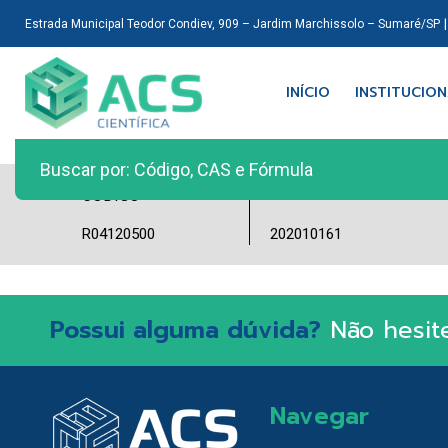
Estrada Municipal Teodor Condiev, 909 – Jardim Marchissolo – Sumaré/SP
INÍCIO
INSTITUCIO
LOTE
CÓDIGO
R04120500
202010161
Possui alguma dúvida?
Não hesit
Navegar