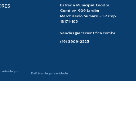
ORES
Estrada Municipal Teodor
Condiev, 909 Jardim
Marchissolo Sumaré - SP Cep.
13171-105
vendas@acscientifica.com.br
(19) 3909-2525
nvolvido por
Política de privacidade