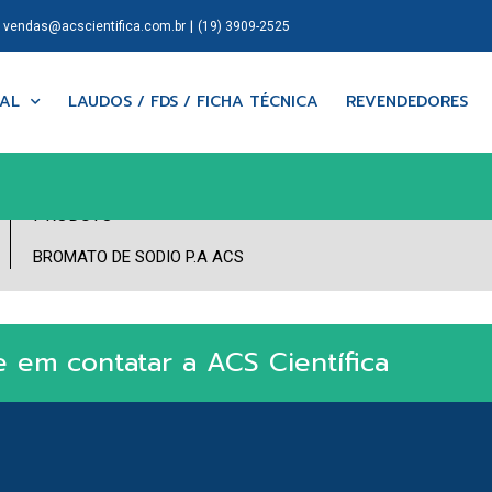
|
|
vendas@acscientifica.com.br
(19) 3909-2525
NAL
LAUDOS / FDS / FICHA TÉCNICA
REVENDEDORES
PRODUTO
BROMATO DE SODIO P.A ACS
e em contatar a ACS Científica