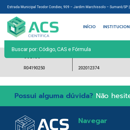
Estrada Municipal Teodor Condiev, 909 – Jardim Marchissolo – Sumaré/SP
INÍCIO
INSTITUCIO
LOTE
CÓDIGO
R04190250
202012374
Possui alguma dúvida?
Não hesit
Navegar