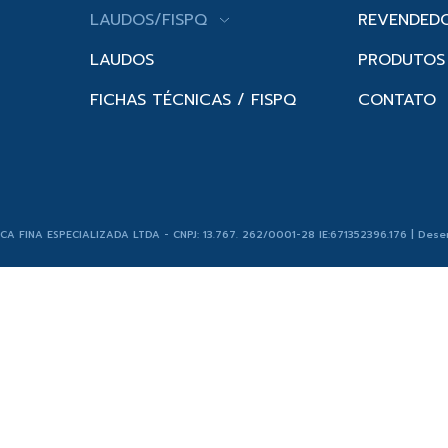
LAUDOS/FISPQ
REVENDED
LAUDOS
PRODUTOS
FICHAS TÉCNICAS / FISPQ
CONTATO
ICA FINA ESPECIALIZADA LTDA - CNPJ: 13.767. 262/0001-28 IE:671352396.176 | Dese