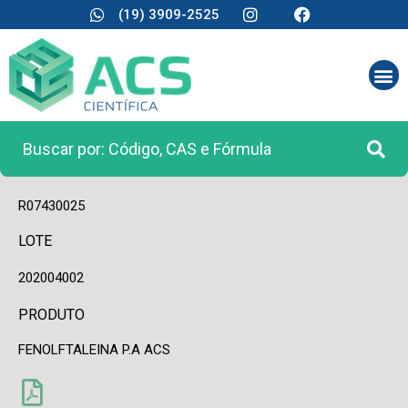
(19) 3909-2525
CÓDIGO
R07430025
LOTE
202004002
PRODUTO
FENOLFTALEINA P.A ACS